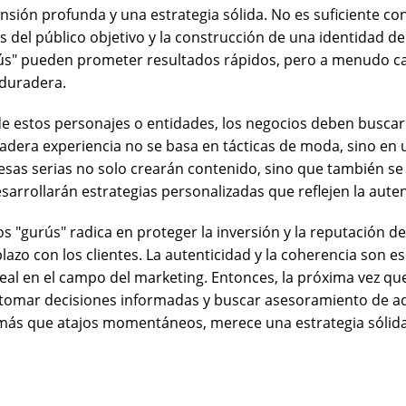
ión profunda y una estrategia sólida. No es suficiente con 
ts del público objetivo y la construcción de una identidad 
rús" pueden prometer resultados rápidos, pero a menudo car
 duradera.
s de estos personajes o entidades, los negocios deben busc
dera experiencia no se basa en tácticas de moda, sino en 
as serias no solo crearán contenido, sino que también se s
arrollarán estrategias personalizadas que reflejen la autent
os "gurús" radica en proteger la inversión y la reputación d
azo con los clientes. La autenticidad y la coherencia son es
eal en el campo del marketing. Entonces, la próxima vez qu
 tomar decisiones informadas y buscar asesoramiento de a
s que atajos momentáneos, merece una estrategia sólida 