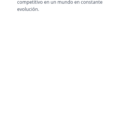
competitivo en un mundo en constante 
evolución.
Verne 77
+52 8131547878
jorgefp@verne77.com
Sitio del grupo:
chainlatam.tech
chainaifestival.com
chainlatin.com
chainstudio.tech
Digital WorldWide
Aviso de Privacidad
Términos y Condiciones